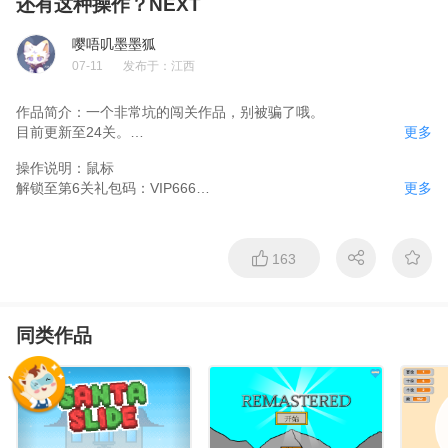
还有这种操作？NEXT
嘤唔叽墨墨狐
07-11
发布于：
江西
作品简介：
一个非常坑的闯关作品，别被骗了哦。

目前更新至24关。

更多
存档码按空格获取。

操作说明：
鼠标

本次更新：更新至24关

解锁至第6关礼包码：VIP666

更多
最近更新：更新至22关
解锁至第10关礼包码：VIP777

解锁至第16关礼包码：VIP888

【征集新关思路】

163
玩家们，本狐的脑袋已经不够你们猜的了

每次新关不出多久就被你们破解

因此，征集新关思路活动来了！

在评论区提出新关意见，越烧脑就越可能被采用哦！

同类作品
被采用的关卡将奖励作者100到300XMB！