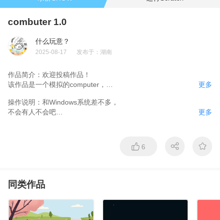
combuter 1.0
什么玩意？
2025-08-17
发布于：
湖南
作品简介：
欢迎投稿作品！

该作品是一个模拟的computer，

更多
俗称combuter

操作说明：
和Windows系统差不多，

玩玩看吧！你也可以选择投稿

不会有人不会吧

更多
让更多人看见你的作品，

并增添这个combuter的乐趣！
跟着你鼠标的那个黄圈

没个毛用

6
不过除了右键和中键以外它能检测

所有鼠标输出
同类作品