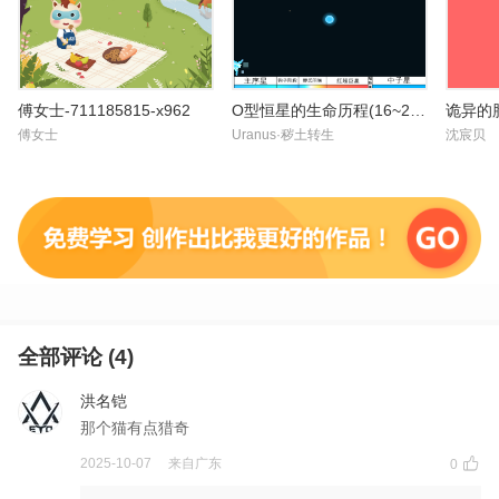
傅女士-711185815-x962
O型恒星的生命历程(16~25Msun)
诡异的
傅女士
Uranus·秽土转生
沈宸贝
全部评论 (
4
)
洪名铠
那个猫有点猎奇
2025-10-07
来自
广东
0