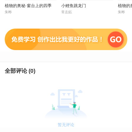
植物的奥秘·窗台上的四季
小鲤鱼跳龙门
植物的
朱晔
常左鈺
朱晔
全部评论 (
0
)
暂无评论