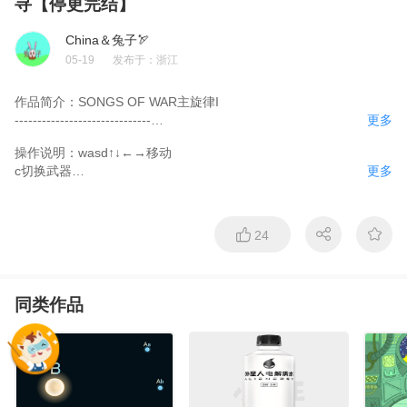
寻【停更完结】
China＆兔子🏹
05-19
发布于：
浙江
作品简介：
SONGS OF WAR主旋律I

------------------------------

更多
程序：china&兔子🏹

操作说明：
wasd↑↓←→移动

美术：china&兔子🏹/「立方鼠」

c切换武器

更多
音乐：china&兔子🏹

e拾取、交互

优化：「立方鼠」

鼠标左键攻击、开枪

------------------------------

f开镜

本作品为SONGS系列的第二部作品

24
q切换瞄准镜（倍数越大射的越准）

你是一位在残酷战火中诞生的人

空格急停

姓名： ？？？

------------------------------

年龄： ？？？

公告/设置：已完成

本作品讲述了SONGS时间线 1937年——1943年

同类作品
聊天室：已完成

你因担心父母的状态从自己的城市紧急赶往西城

第一章：已完成

一贯认可世界定理的你却在这征途中看见了神学……

第二章：已？完成

这是不是真实的世界？必须去寻找答案了——

第三章：未完成

------------------------------

第四章：未完成

开改编仅是允许借鉴改进以及借取素材，请注明原作者，并不代表