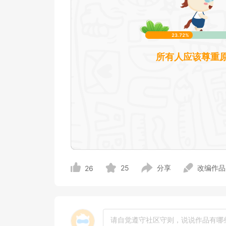
25
分享
改编作品
26