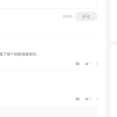
评论
0
/200
海底下那个钥匙很难拿到。
1
0