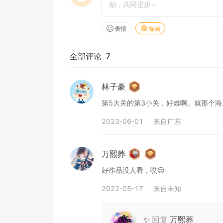
表情
漩涡
全部评论
7
林子豪
第5大关的第3小关，好难啊。就那个
2023-06-01
来自
广东
万熙荞
好作品没人看，哎😔
2022-05-17
来自
未知
✨
回复
万熙荞