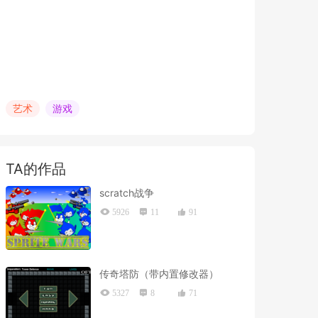
艺术
游戏
TA的作品
scratch战争
5926
11
91
传奇塔防（带内置修改器）
5327
8
71