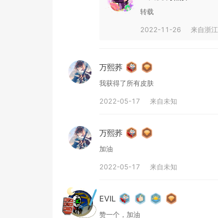
转载
2022-11-26
来自
浙江
万熙荞
我获得了所有皮肤
2022-05-17
来自
未知
万熙荞
加油
2022-05-17
来自
未知
EVIL
赞一个，加油