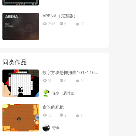
ARENA（完整版）
2516
6
30
同类作品
数字方块恐怖扭曲101-110(New)
31
0
0
保水（屑时空）
贪吃的粑粑
72
2
1
野食