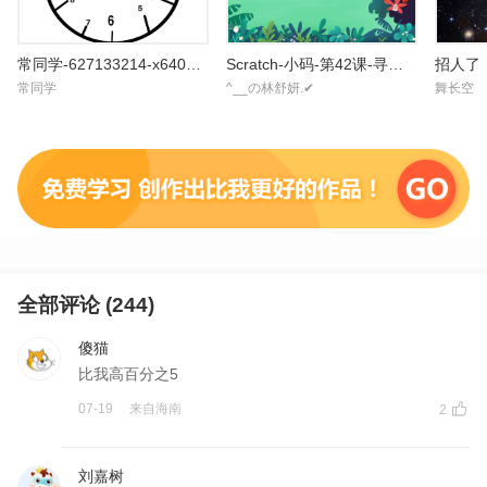
常同学-627133214-x640new
Scratch-小码-第42课-寻找小码君-课堂案例1
招人了
常同学
^__の林舒妍.✔
舞长空
全部评论 (
244
)
傻猫
比我高百分之5
07-19
来自
海南
2
刘嘉树