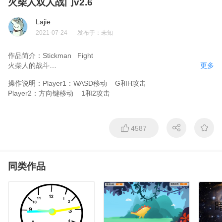
火柴人双人战门v2.6
Lajie
2021-07-24
发布于：
未知
作品简介：
Stickman   Fight 

火柴人的战斗

更多
操作说明：
Player1：WASD移动    G和H攻击

Player2：方向键移动    1和2攻击
版本

v2.5发布，但程序复杂

v3.0优化了程序，低配置电脑的福音！

4587
测评段位：荣耀   （好像还不错）

评分：94
同类作品