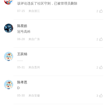
该评论违反了社区守则，已被管理员删除
07-15
来自
浙江
2
陈星皓
冠号高科
06-28
来自
广东
2
王跃锦
......
05-31
来自
贵州
2
陈孝恩
D
05-30
来自
安徽
3