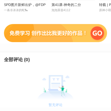
SPD图片新鲜出炉，@FDP
第41课-神奇的二分
转载 | P
一条冷冰冰的蛇🐍
泡泡茶壶4112
原神小萌
全部评论 (
0
)
暂无评论