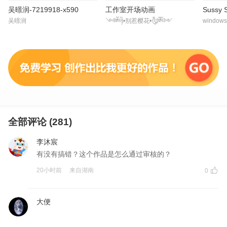
吴暻润-7219918-x590
工作室开场动画
Sussy 
吴暻润
༺ༀཉི•别惹樱花•༃ༀ༻
windo
全部评论 (
281
)
李沐宸
有没有搞错？这个作品是怎么通过审核的？
20小时前
来自
湖南
0
大便