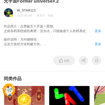
元宇宙Former universe#.2
W_STAR113
2022-01-05
发布于：
未知
作品简介：
点赞破五十开源一星期。

之前存档系统错的离谱，没办法，只能做成个人存档系统。

更多
更新小笨羊，水源以可以流动，存档系统，吃的。

操作说明：
方向键移动

这是一款沙盒游戏（但现在不是），预计在2022年3月彻底完成。

点击方块挖方块和建方块。

更多
沙盒风雨中……

123456789切换物品。

=======更新栏=======

按E到状态页面。

更新小笨羊，水源以可以流动，存档系统，吃的。

空格退出说明和设置页面。

==================

105
鼠标点击两个物品框，即可交换物品里的内容

F打开指令。

十分感谢 小邵子呀，zengyl。
碰到物品按下z即可分开物品。

碰到物品按下x即可合成一组（游戏里见）

同类作品
没了
