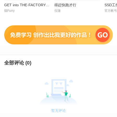
GET into THE·FACTORY 第二章
得赶快跑才行
SSD工
猫Furry
倪澈
官方帐号
全部评论 (
0
)
暂无评论