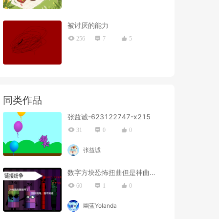
被讨厌的能力
256
7
5
同类作品
张益诚-623122747-x215
31
0
0
张益诚
数字方块恐怖扭曲但是神曲7.1-8
60
1
0
幽蓝Yolanda