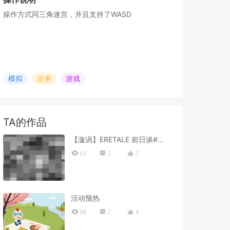
操作方式同三角迷宫，并且支持了WASD
模拟
故事
游戏
TA的作品
【漩涡】ERETALE 前日谈#1 - 解析记录
63
2
3
活动预热
68
2
4