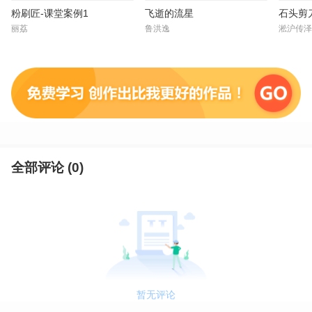
粉刷匠-课堂案例1
飞逝的流星
石头剪
丽荔
鲁洪逸
淞沪传泽
全部评论 (
0
)
暂无评论