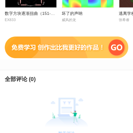
数字方块逐渐扭曲（151-160）但是是魔改
坏了的声呐
逃离学
EX833
威风的龙
张希睿
全部评论 (
0
)