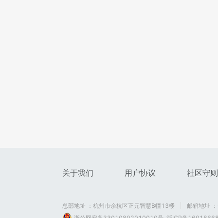
关于我们
用户协议
社区守则
总部地址 ：杭州市余杭区正元智慧B幢13楼
邮箱地址 ：se
浙公网安备33010802010010号
浙ICP备1601866