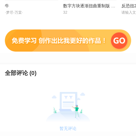
牛
数字方块逐渐扭曲重制版 751-760
反恐扭2
·梦尽-万棠·
32
请输入文本
全部评论 (
0
)
暂无评论