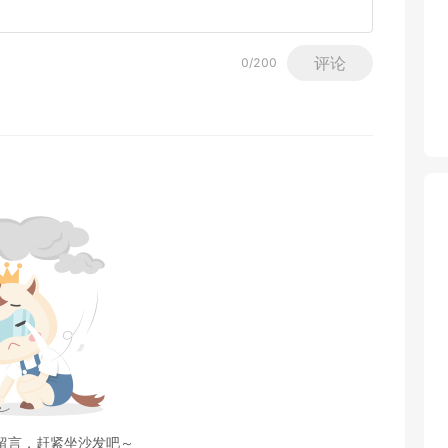
评论
0
/200
留言，赶紧坐沙发吧～