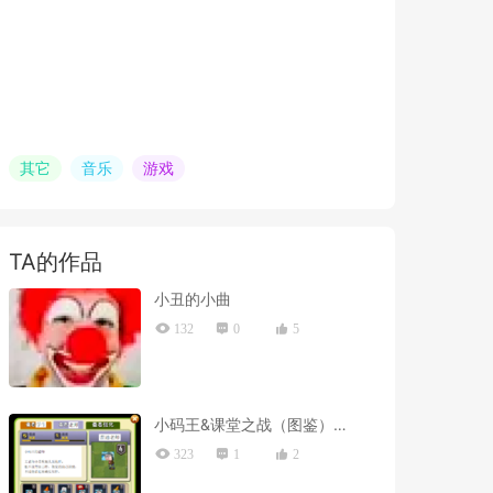
其它
音乐
游戏
TA的作品
小丑的小曲
132
0
5
小码王&课堂之战（图鉴）半成品
323
1
2