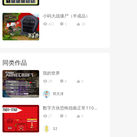
小码大战僵尸（半成品）
413
1
10
同类作品
我的世界
29
0
0
邓天泽
数字方块恐怖扭曲正常1101-1110
27
0
0
32