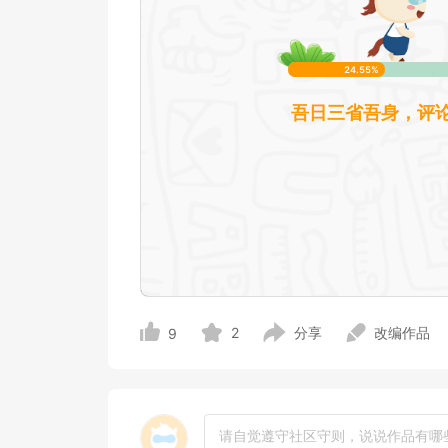
2
分享
改编作品
9