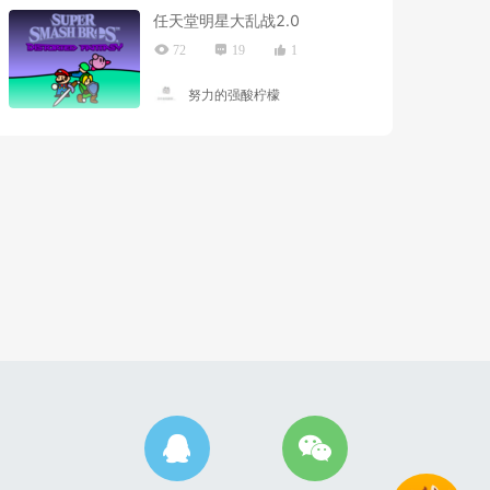
任天堂明星大乱战2.0
72
19
1
努力的强酸柠檬