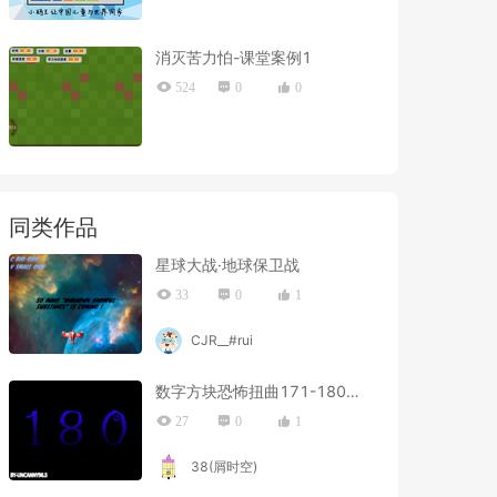
消灭苦力怕-课堂案例1
524
0
0
同类作品
星球大战·地球保卫战
33
0
1
CJR__#rui
数字方块恐怖扭曲171-180e-side
27
0
1
38(屑时空)