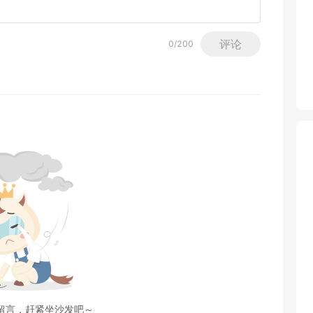
评论
0
/200
留言，赶紧坐沙发吧～