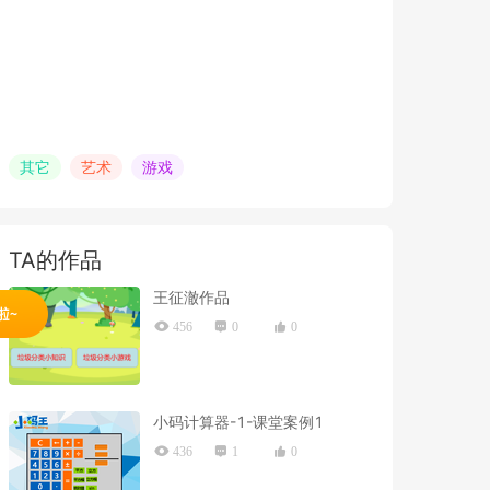
其它
艺术
游戏
TA的作品
王征澈作品
456
0
0
小码计算器-1-课堂案例1
436
1
0