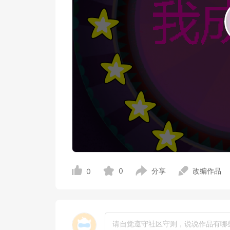
0
分享
改编作品
0