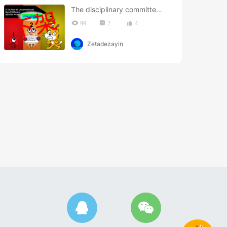
The disciplinary committee be li
99
2
4
Zetadezayin