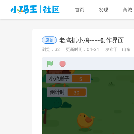
首页
发现
商城
老鹰抓小鸡----创作界面
原创
浏览：
62
更新时间：
04-21
发布于：
山东