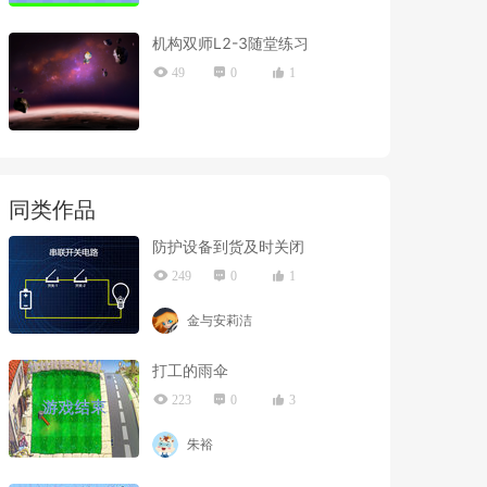
机构双师L2-3随堂练习
49
0
1
同类作品
防护设备到货及时关闭
249
0
1
金与安莉洁
打工的雨伞
223
0
3
朱裕