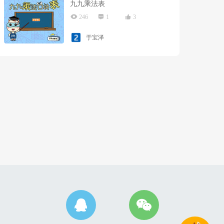
九九乘法表
246
1
3
于宝泽