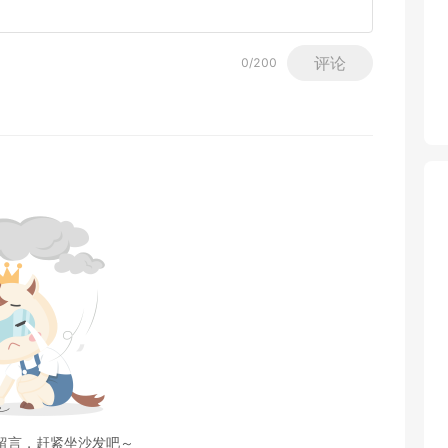
评论
0
/200
留言，赶紧坐沙发吧～