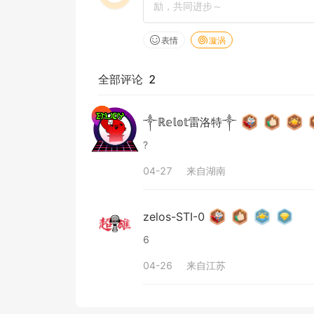
表情
漩涡
全部评论
2
༒ℝ𝕖𝕝𝕠𝕥雷洛特༒
?
04-27
来自
湖南
zelos-STI-0
6
04-26
来自
江苏