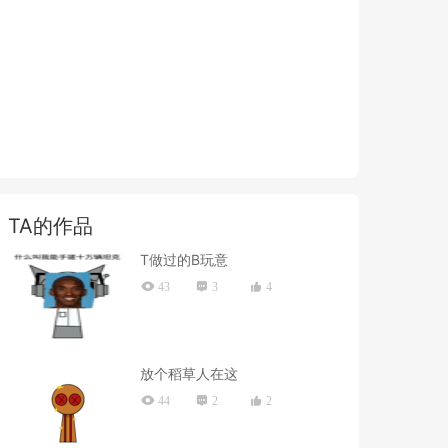
TA的作品
T做过的B玩意
43
3
4
放个稻草人在这
44
2
2