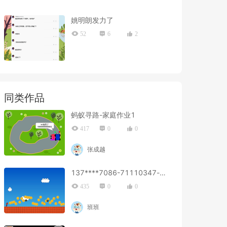
姚明朗发力了
52
6
2
同类作品
蚂蚁寻路-家庭作业1
417
0
0
张成越
137****7086-71110347-x9
435
0
0
班班