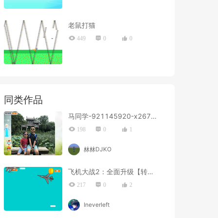
老鼠打猫
449
0
0
同类作品
马同学-921145920-x267new
198
0
1
沝沝DJKO
飞机大战2：全面升级【转载自战争工作室蒋家程】
217
0
2
Ineverleft