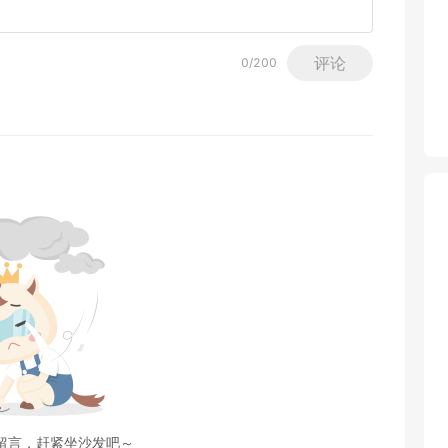
评论
0
/200
留言，赶紧坐沙发吧～