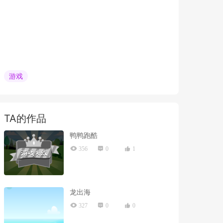
游戏
TA的作品
鸭鸭跑酷
356
0
1
龙出海
327
0
0