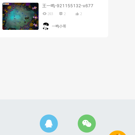
王一鸣-921155132-x677
203
2
2
一鸣小哥