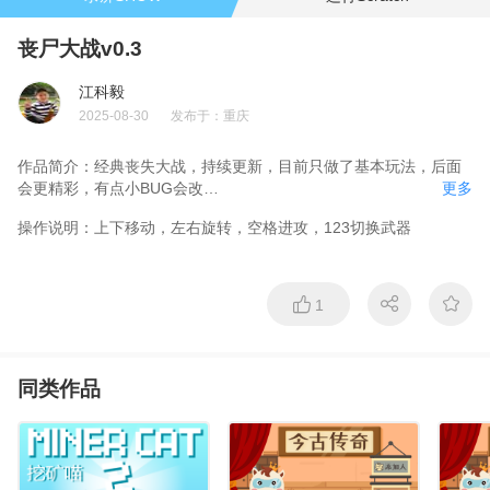
丧尸大战v0.3
江科毅
2025-08-30
发布于：
重庆
作品简介：
经典丧失大战，持续更新，目前只做了基本玩法，后面
会更精彩，有点小BUG会改

更多
v0.1:基本功能

操作说明：
上下移动，左右旋转，空格进攻，123切换武器
v0.2:增加铁网门僵尸，加入后坐力，子弹时间间隔，偏差角度

v0.3:修复城墙30秒后修复未显示BUG，增加金币玩法
1
同类作品