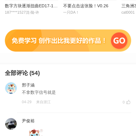
数字方块逐渐扭曲ED17-19,21
不要点击这张脸！V0.26
三角洲3
187****1527沈-陆-许
一只DA！
cat0001
全部评论 (
54
)
邢子涵
不拿数字信号就是
04-29
来自
浙江
0
尹俊裕