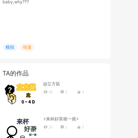
baby,why???
模拟
动漫
TA的作品
@立方鼠
16
2
3
⚡来杯好茶摇一摇⚡
33
2
5