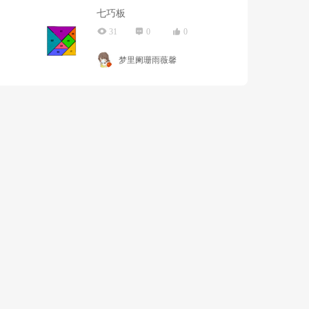
七巧板
31
0
0
梦里阑珊雨薇馨