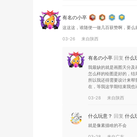
有名の小卒
这这这，谁随便一做几百获赞啊，要么
03-26
来自
陕西
有名の小卒
回复
什么
我最缺的就是画图天分及
怎么样的绘图是好的，结
所以我还得需要设计来帮
在，等我这学期结束我也
03-28
来自
陕西
什么玩意？
回复
什么
就是像素描啥的不会
03-28
来自
广东