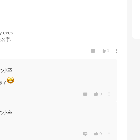
eyes

名字...
0
の小卒
救了
0
の小卒
0