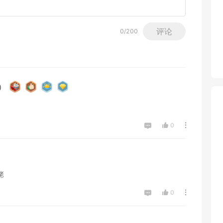
评论
0
/200
）
0
佬
0