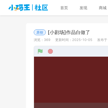
首页
发现
商城
[小剧场]作品白做了
原创
浏览：
369
更新时间：
2025-10-05
发布于