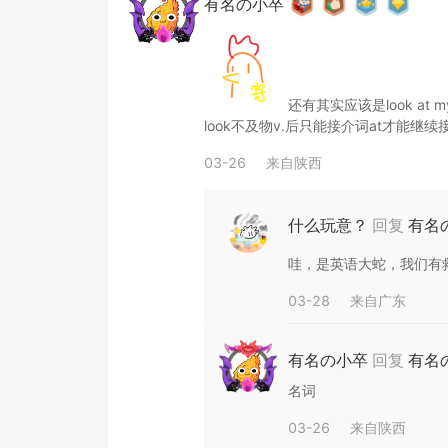
有名の小卒
还有其实应该是look at my 
look不及物v.后只能接介词at才能继续接
03-26
来自
陕西
什么玩意？
回复
有名
哇，是英语大蛇，我们有
03-28
来自
广东
有名の小卒
回复
有名
名词
03-26
来自
陕西