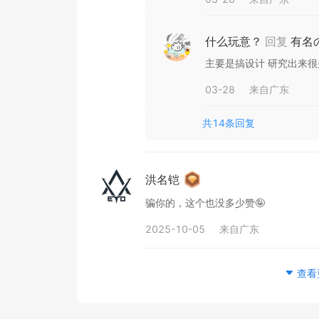
什么玩意？
回复
有名
主要是搞设计 研究出来
03-28
来自
广东
共
14
条回复
洪名铠
骗你的，这个也没多少赞🤪
2025-10-05
来自
广东
查看