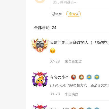
表情
漩涡
全部评论
24
我是世界上最谦虚的人（已逝勿扰
07-28
来自
新加坡
有名の小卒
行行行还有间接抒情方式，还是语文大
03-28
来自
陕西