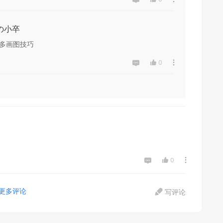
の小卒
很多画图技巧
0
0
更多评论
写评论