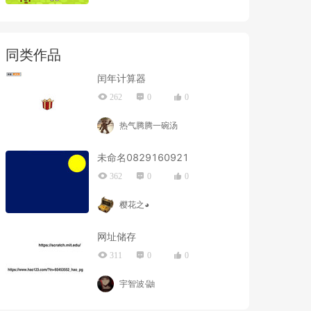
同类作品
闰年计算器
262
0
0
热气腾腾一碗汤
未命名0829160921
362
0
0
樱花之◕
网址储存
311
0
0
宇智波·鼬