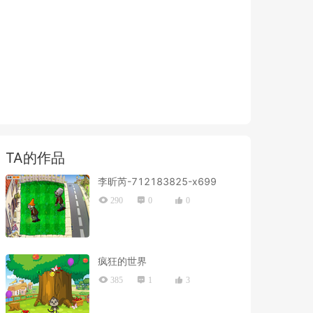
TA的作品
李昕芮-712183825-x699
290
0
0
疯狂的世界
385
1
3