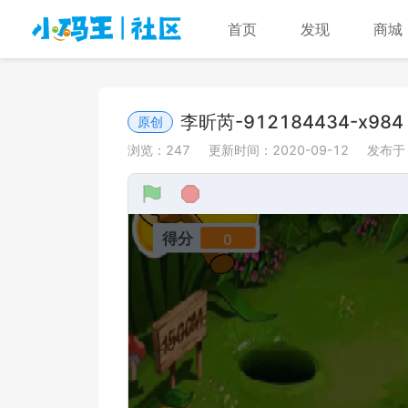
首页
发现
商城
李昕芮-912184434-x984
原创
浏览：
247
更新时间：
2020-09-12
发布于