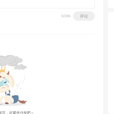
评论
0
/200
留言，赶紧坐沙发吧～