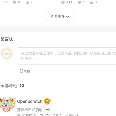
338
0
2
411
2
2
查看更多
留言板
.sb2
王致杰
274
0
0
268
0
0
表情
全部评论
13
OpenScratch
开源杯正式启动！📢

📅 比赛时间：2025年7月7日-8月8日
