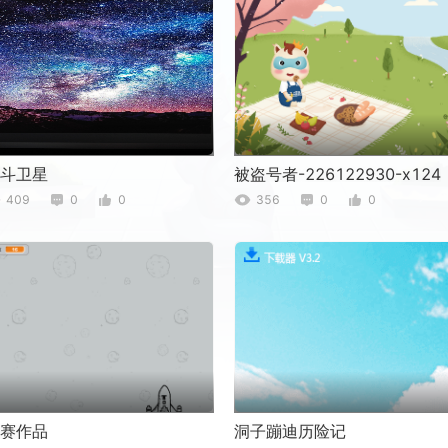
斗卫星
被盗号者-226122930-x124
409
0
0
356
0
0
赛作品
洞子蹦迪历险记