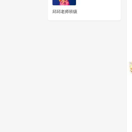
邱邱老师班级
模拟5第3个作品
模
276
0
0
马你奥跑酷（半成品）
圣
266
1
0