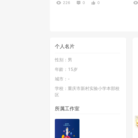
226
0
0
个人名片
性别：
男
年龄：
15岁
王致杰
1
城市：
-
281
0
0
学校：
重庆市新村实验小学本部校
区
所属工作室