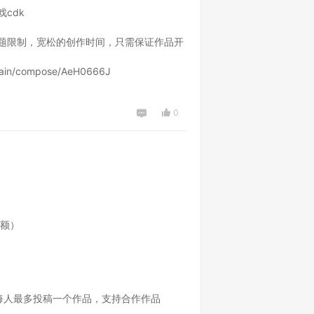
cdk

石头剪刀布
题限制，宽松的创作时间，只需保证作品开
253
0
0
in/compose/AeH0666J

0
王致杰和臭豆腐-12914515-x932
额）

313
0
0
每人最多投稿一个作品，支持合作作品
