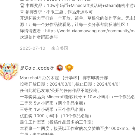
🏆 丰厚奖品：10w小码币+Minecraft激活码+steam随机小游戏
💡 参赛要求：不限主题，作品开源即可

拟5第2个作品
模拟5第一题
开源杯致力于打造一个开放、简单、草根化的创作平台。无主
256
0
0
265
0
0
源！让每一个好作品被看见，让每一次分享都能反哺社区！

详情请查看：https://world.xiaomawang.com/community/ma
欢迎创作者踊跃参与！
2025-07-10
来自
美国
是Cold_code呀
Markchai举办的木屋 【开学杯】 赛事即将开赛！

投稿开放日期：2024/03/01,截止日期：2024/04/01

任何此前已发布/公开的任何作品不能投稿。

诞节枪械素材（纯手绘）
王致杰和臭豆腐-129144246-x068
一等奖奖品为 Minecraft微软账号 + 10w 小码币（一个作品名
288
0
0
273
0
2
二等奖 5w 小码币（两个作品名额）

三等奖 1w 小码币（三个作品名额）

优胜奖 1000 小码币（10个作品名额）

最佳工作室奖（投稿作品最多的工作室）

本赛事一年两度，接受以工作室的名义赞助至少1000xmb。
主题：逝去的时光
