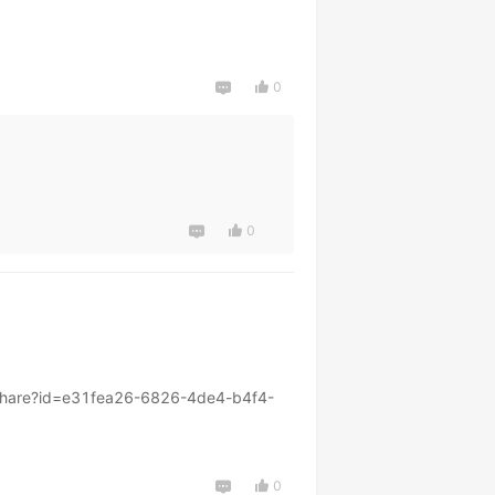
0
0
share?id=e31fea26-6826-4de4-b4f4-
0