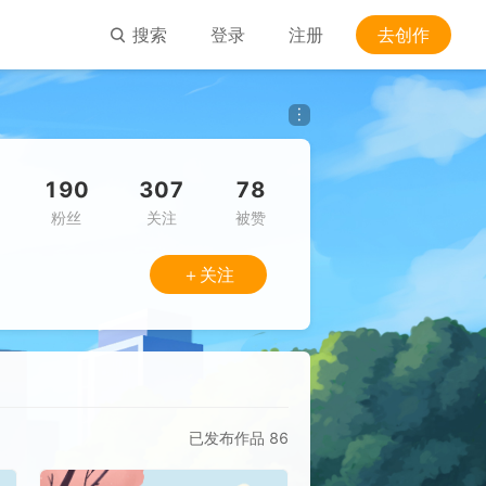
搜索
登录
注册
去创作
190
307
78
粉丝
关注
被赞
＋关注
已发布作品
86