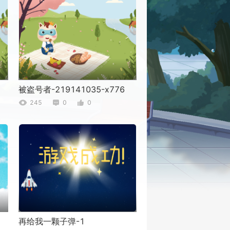
被盗号者-219141035-x776
245
0
0
再给我一颗子弹-1