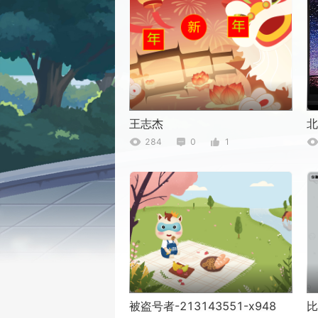
王志杰
北
284
0
1
被盗号者-213143551-x948
比