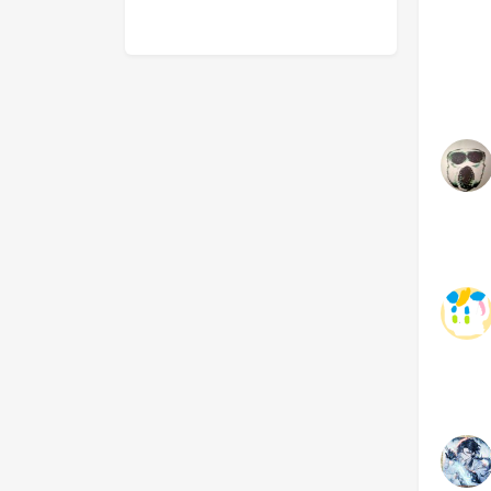
潜艇模拟器
我画的HO
624
2
2
484
3D城市飞机
头像框—
797
1
6
464