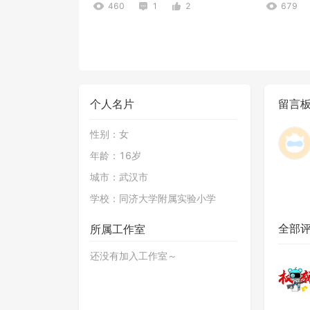
460
1
2
679
个人名片
留言
性别：
女
年龄：
16岁
水作
神弓爵士
城市：
武汉市
399
3
1
534
学校：
同济大学附属实验小学
全部
所属工作室
还没有加入工作室～