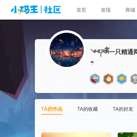
首页
发现
商城
༺ཌༀ一只精通
/۫ۨۖ۬۟ۙ۫ۙ۟ۡۧۖۜۧۢۖ۫ۡ۬ۙۜۡۨۖۛۧۤۖۨۡۖۙۛۡ۫ۖۚۧۧۖۧۡۗۙۚۡ۬ۖۙ
TA的作品
TA的收藏
TA的好友