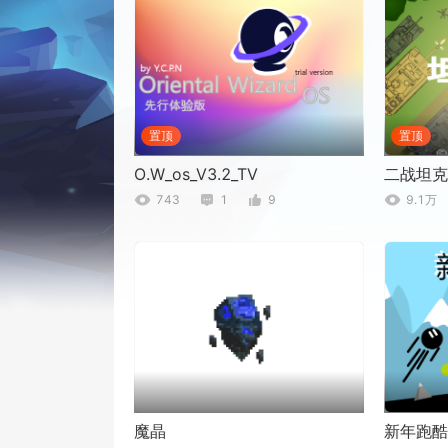
置顶
置顶
O.W_os_V3.2_TV
二战坦克
743
1
9
9.1万
魔晶
新年跑酷