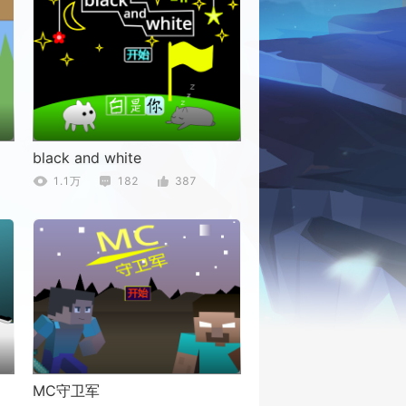
black and white
1.1万
182
387
MC守卫军