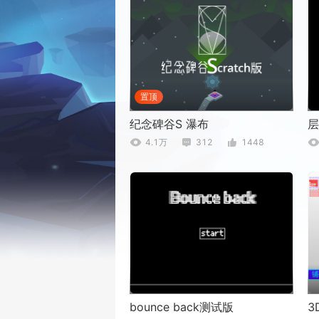
置顶
纪念碑谷S 瀑布
层
4.1万
312
1448
bounce back测试版
3