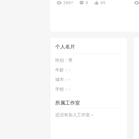
2897
9
65
个人名片
性别：
男
年龄：
-
机关大陆
城市：
-
3.2万
127
795
学校：
-
所属工作室
还没有加入工作室～