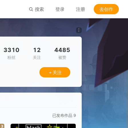
搜索
登录
注册
去创作
3310
12
4485
粉丝
关注
被赞
＋关注
已发布作品
9