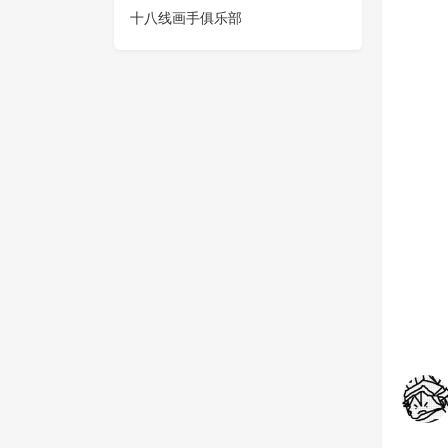
十八线画手俱乐部
看懂的人都哭了💧
在一堆作
289
3
9
296
孩子们，我被狙了
画风变异
268
2
0
350