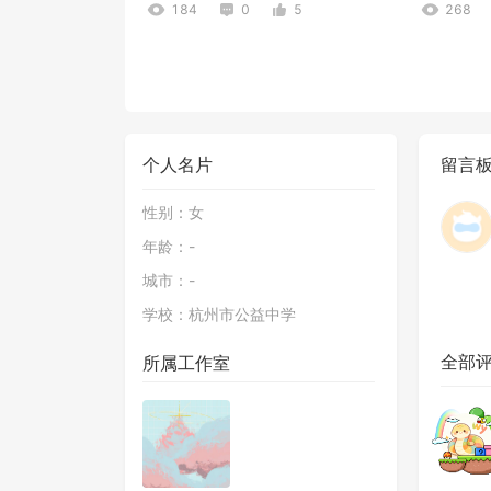
184
0
5
268
个人名片
留言
性别：
女
年龄：
-
初具雏形
扣1复活
城市：
-
289
7
3
340
学校：
杭州市公益中学
全部
所属工作室