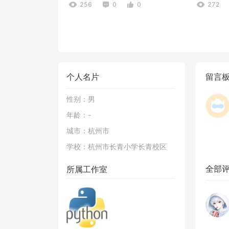
256
0
0
272
个人名片
留言
性别：
男
年龄：
-
冒泡排序法-家庭作业1
冒泡排序
城市：
杭州市
369
0
0
425
学校：
杭州市长青小学长青校区
全部
所属工作室