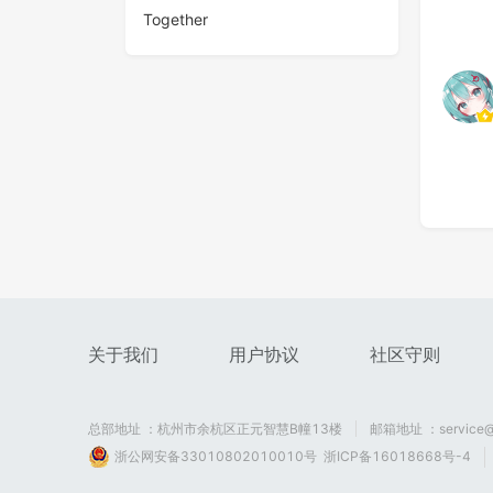
Together
跟随你的步伐-课堂案例1
389
0
0
405
Scratch-小码-第69课-赛IC
Scrat
关于我们
用户协议
社区守则
314
0
0
320
总部地址 ：杭州市余杭区正元智慧B幢13楼
邮箱地址 ：service@
浙公网安备33010802010010号
浙ICP备16018668号-4