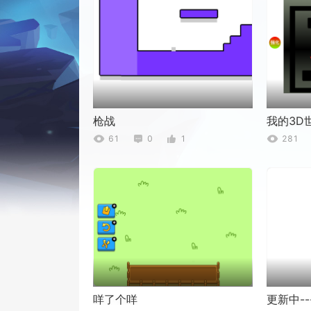
枪战
我的3D
61
0
1
281
咩了个咩
更新中--