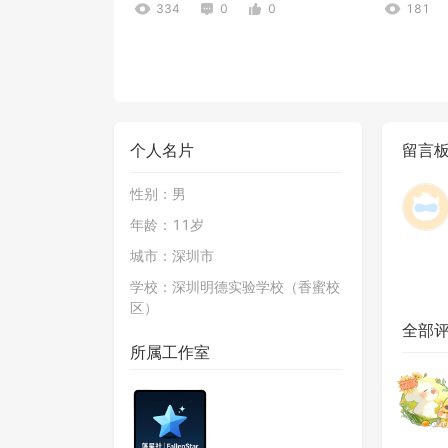
334
0
0
181
个人名片
留言
性别：
男
年龄：
11岁
城市：
深圳市
学校：
深圳明德实验学校（香蜜校
区）
全部
所属工作室