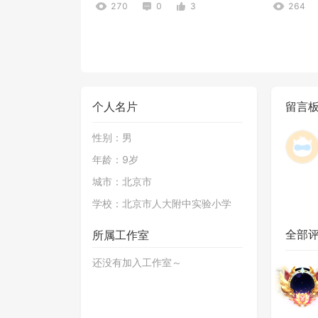
270
0
3
264
个人名片
留言
性别：
男
年龄：
9岁
[程序100%原创]Minecraft我的世界2D
Doer-1
城市：
北京市
183
0
0
286
学校：
北京市人大附中实验小学
全部
所属工作室
还没有加入工作室～