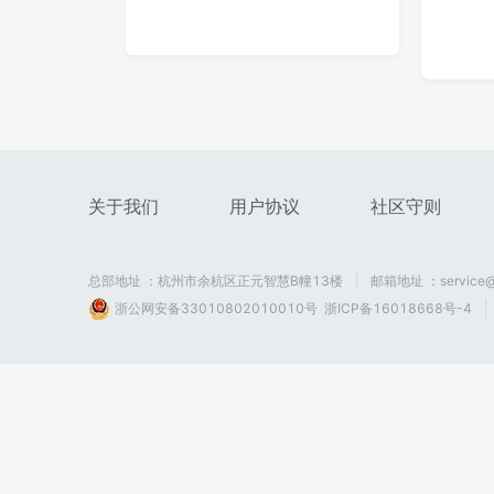
Doer-12113329-x959
打鬼子
347
0
4
380
关于我们
用户协议
社区守则
总部地址 ：杭州市余杭区正元智慧B幢13楼
邮箱地址 ：service@
浙公网安备33010802010010号
浙ICP备16018668号-4
Doer-1111211341-x228《我的笔记本》
Doer-1
306
0
1
295