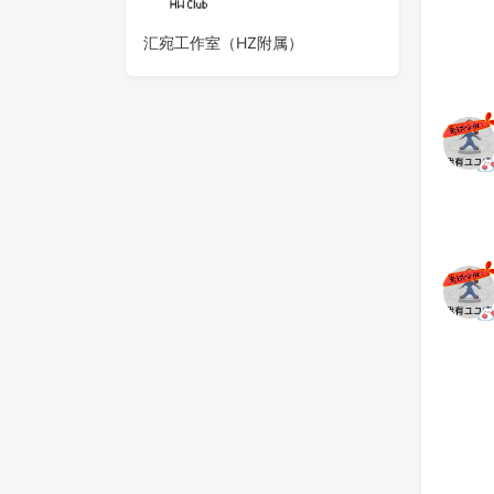
汇宛工作室（HZ附属）
末日生存-丧尸危机 V1.5
广州地铁
268
0
0
184
飞机（半成品）
地铁
155
0
0
245