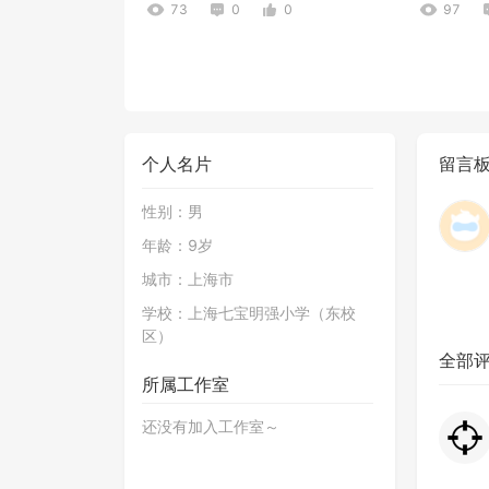
73
0
0
97
个人名片
留言
性别：
男
置顶
置顶
年龄：
9岁
大逃杀7汉化版（带技能）
元素之石 
城市：
上海市
228
0
1
173
学校：
上海七宝明强小学（东校
区）
全部
所属工作室
还没有加入工作室～