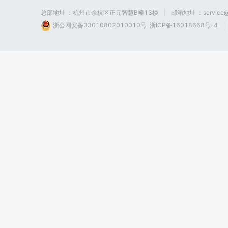
总部地址 ：杭州市余杭区正元智慧B幢13楼
邮箱地址 ：service@
浙公网安备33010802010010号
浙ICP备16018668号-4