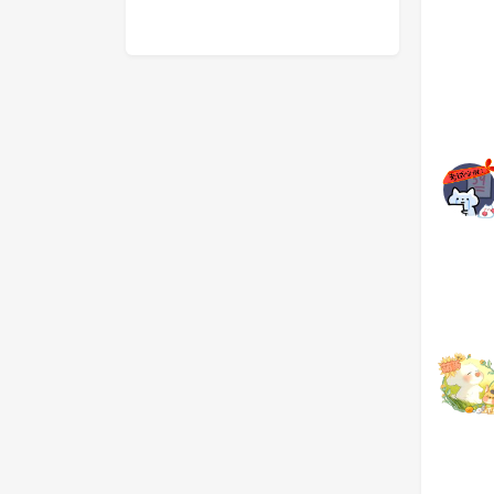
置顶
置顶
骰子的解谜 1.06
卡牌之棋 
237
0
3
157
忍者对战
冒险·平
63
0
0
58