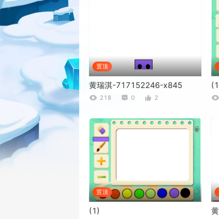
置顶
黄瑞淇-717152246-x845
(1
218
0
2
置顶
(1)
黄