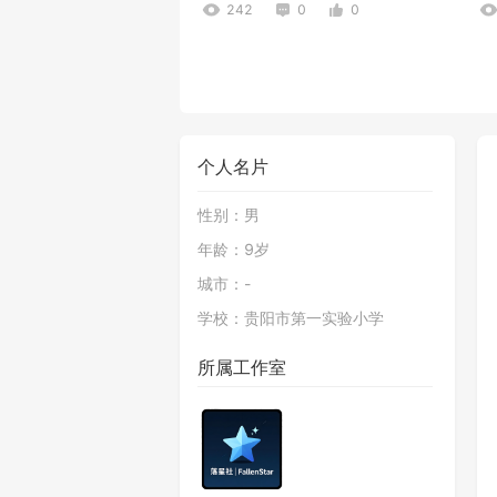
242
0
0
个人名片
性别：
男
年龄：
9岁
挖矿喵2.0-中文版
.
城市：
-
72
0
2
学校：
贵阳市第一实验小学
所属工作室