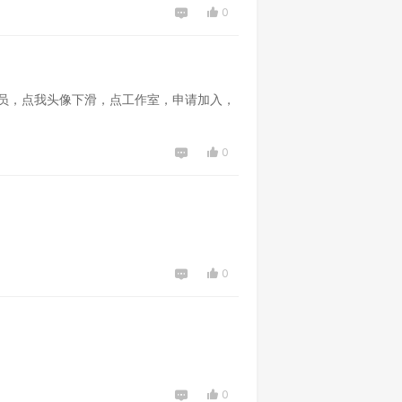
0
探索宇宙·行星的旅途
83
0
0
员，点我头像下滑，点工作室，申请加入，
0
小码君回家
0
117
0
0
0