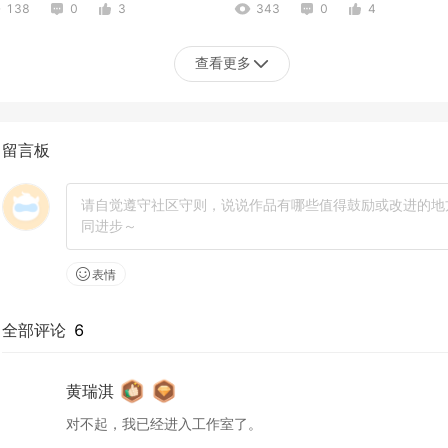
138
0
3
343
0
4
查看更多
留言板
-38143519-x701
.-11514143-x067
82
0
0
163
0
0
表情
全部评论
6
黄瑞淇
对不起，我已经进入工作室了。