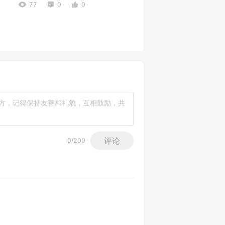
77
0
0
.-2278425-x422
144
0
4
评论
0
/200