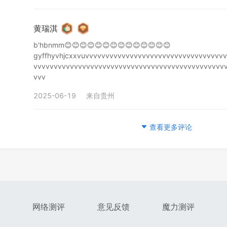
黄瑞淇
b'hbnmm😊😊😊😊😊😊😊😊😊😊😊😊😊😊
gyffhyvhjcxxvuvvvvvvvvvvvvvvvvvvvvvvvvvvvvvvvvvv
vvvvvvvvvvvvvvvvvvvvvvvvvvvvvvvvvvvvvvvvvvvvvvv
vvv
2025-06-19
来自
贵州
查看更多评论
网络测评
意见反馈
魔力测评