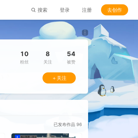
搜索
登录
注册
去创作
10
8
54
粉丝
关注
被赞
＋关注
已发布作品
96