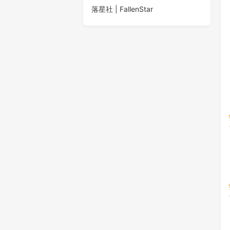
落星社 | FallenStar
还有这种操作？
枪
142
0
1
“小猫！请你不要再吃蘑菇了！！！”
城
164
0
0