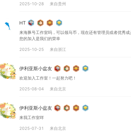
2025-10-28
来自
贵州
战（半成品）
.-117113029-x997
90
0
0
93
0
5
HT
来海豚号工作室吗，可以领马币，现在还有管理员或者优秀成
您的加入是我们的荣幸
2025-10-25
来自
浙江
伊利亚斯小盆友
欢迎加入工作室！一起努力吧！
2025-08-04
来自
北京
堡战争：科技与魔法
.-1219132617-x060
143
0
0
128
0
4
伊利亚斯小盆友
来我工作室咩
2025-07-31
来自
北京