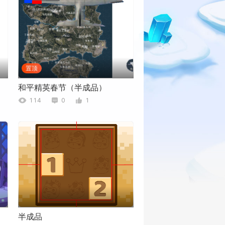
置顶
和平精英春节（半成品）
114
0
1
半成品