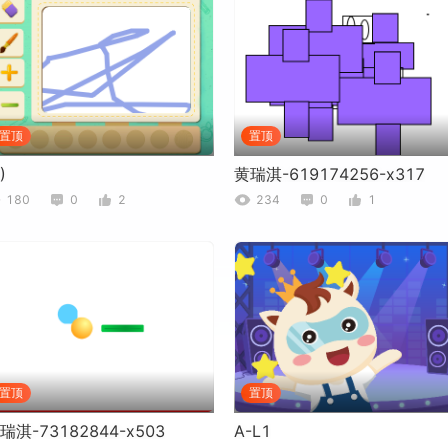
置顶
置顶
)
黄瑞淇-619174256-x317
180
0
2
234
0
1
置顶
置顶
瑞淇-73182844-x503
A-L1