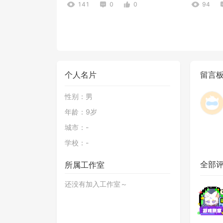
141
0
0
94
个人名片
留言
性别：
男
年龄：
9岁
精灵宝可梦双人对战
元素之石 
城市：
-
64
0
0
96
学校：
-
全部
所属工作室
还没有加入工作室～