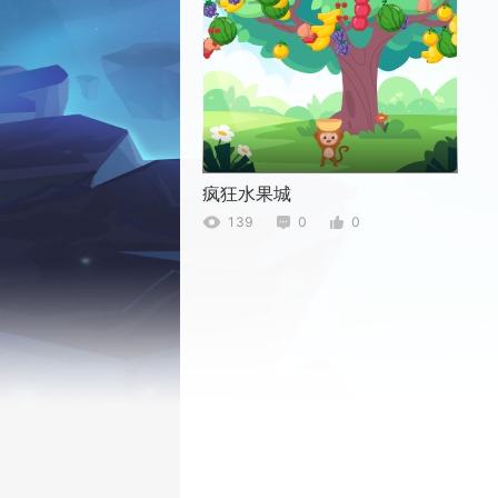
疯狂水果城
139
0
0