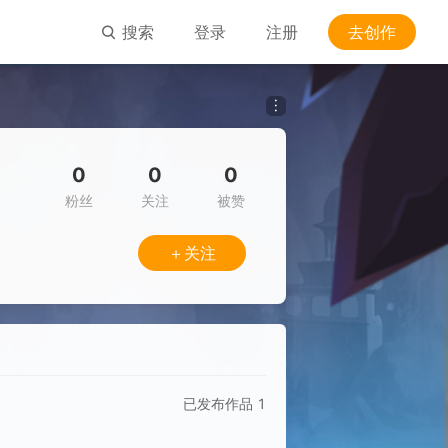
搜索
登录
注册
去创作
0
0
0
粉丝
关注
被赞
＋关注
已发布作品
1