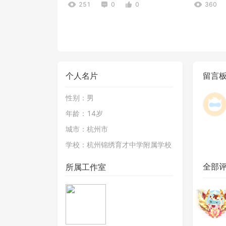
251
0
0
360
个人名片
留言
性别：
男
年龄：
14岁
3D飞机模拟器
大富翁游
城市：
杭州市
362
0
3
519
学校：
杭州锦绣育才中学附属学校
全部
所属工作室