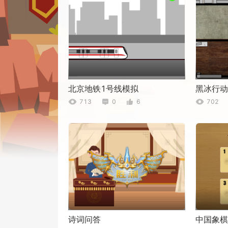
北京地铁1号线模拟
黑冰行动0
713
0
6
702
诗词问答
中国象棋