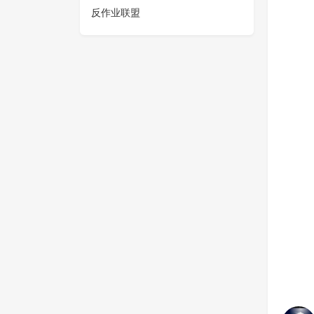
反作业联盟
舞林高手
中将阁下-
298
0
0
284
虚拟大师·手机系统模拟（半成品）
神笔码良
284
0
0
301