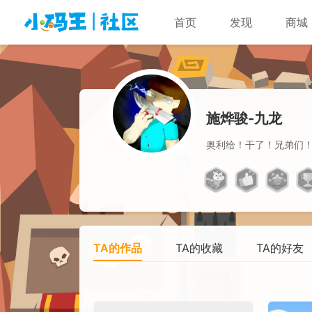
首页
发现
商城
施烨骏-九龙
奥利给！干了！兄弟们
TA的作品
TA的收藏
TA的好友