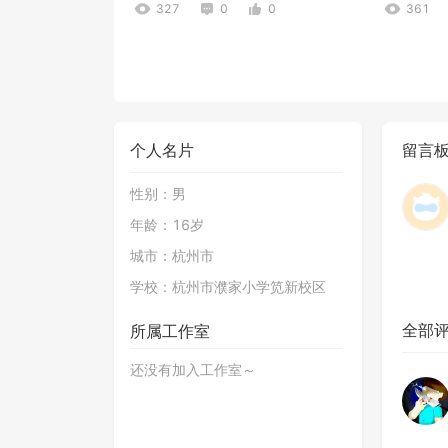
327
0
0
361
个人名片
留言
性别：
男
年龄：
16岁
淡入淡出
再给我一
城市：
杭州市
277
0
0
269
学校：
杭州市濮家小学笕新校区
全部
所属工作室
还没有加入工作室～