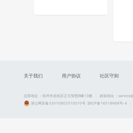
凹透镜-
凸透镜
266
0
0
269
关于我们
用户协议
社区守则
算术
核爆
总部地址 ：杭州市余杭区正元智慧B幢13楼
邮箱地址 ：service@
253
0
0
311
浙公网安备33010802010010号
浙ICP备16018668号-4