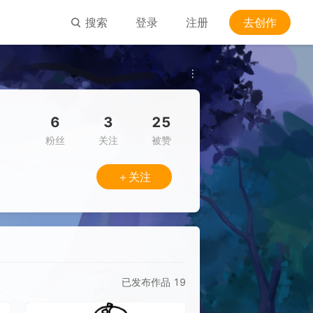
搜索
登录
注册
去创作
6
3
25
粉丝
关注
被赞
＋关注
已发布作品
19