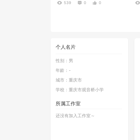
539
0
0
个人名片
性别：
男
年龄：
-
西游记
X
城市：
重庆市
338
1
8
学校：
重庆市观音桥小学
所属工作室
还没有加入工作室～