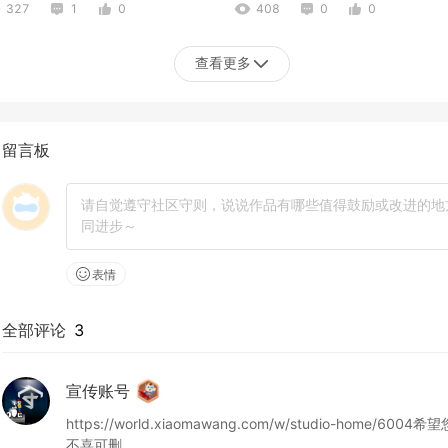
327
1
0
408
0
0
查看更多
留言板
H
葡萄
288
0
0
286
0
0
表情
全部评论
3
宣传账号
https://world.xiaomawang.com/w/studio-ho
不喜可删