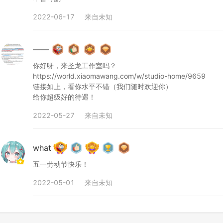
2022-06-17
来自
未知
鸟过柱子
梅花十三的刀
348
0
0
314
1
1
——
你好呀，来圣龙工作室吗？

https://world.xiaomawang.com/w/studio-home/9659

链接如上，看你水平不错（我们随时欢迎你）

给你超级好的待遇！
2022-05-27
来自
未知
what
鱼吃小鱼
一个草莓
五一劳动节快乐！
303
0
1
292
0
0
2022-05-01
来自
未知