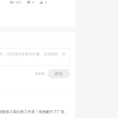
302
0
0
龙宫
320
0
6
评论
0
/200
me/6004希望您能加入我们的工作室！很抱歉打了广告，