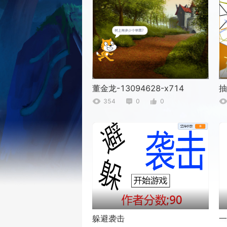
董金龙-13094628-x714
抽
354
0
0
躲避袭击
一