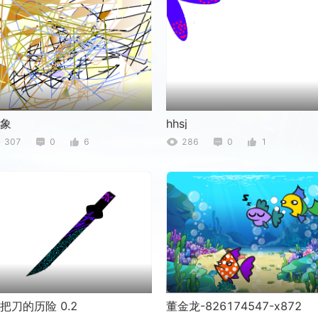
象
hhsj
307
0
6
286
0
1
把刀的历险 0.2
董金龙-826174547-x872