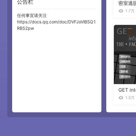
公告栏
1.7万
作品
MC守卫军
已公布
07-30
任何事宜请关注
https://docs.qq.com/doc/DVFJoVlBSQ1
作品
斗罗大陆1.5版本（完结）
已公布
RBS2pw
07-30
作品
完美闪避挑战
已公布
07-30
作品
聊天模拟器v0.0.8
已下架
07-30
作品
老年人跑酷（注意看作品说明）
已公
布
07-30
作品
使命突围
已公布
07-30
GET in
作品
终焉
已公布
07-30
1.5万
欢迎
廖微杰
加入工作室
07-30
欢迎
猎户座小队
加入工作室
07-30
一只变量X
离开了工作室，TA的作品已下