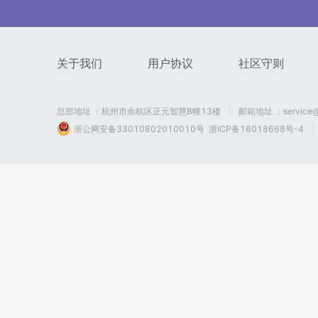
架
07-23
[大椰子]
离开了工作室，TA的作品已下架
07-22
关于我们
用户协议
社区守则
作品
形状之战V2.4
已上传
07-21
(停更，开
欢迎
一只变量X
加入工作室
07-21
总部地址 ：杭州市余杭区正元智慧B幢13楼
邮箱地址 ：service@
6468
作品
FIGHTING v.0.0.5
已公布
07-10
浙公网安备33010802010010号
浙ICP备16018668号-4
作品
FIGHTING v.0.0.5
已上传
07-10