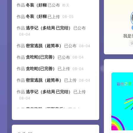
作品
冬装（好糊
已公布
昨天
作品
冬装（好糊
已上传
08-05
作品
逃学记（多结局 已完结）
已公布
08-04
我是
作品
密室逃脱（超简单）
已公布
08-04
作品
贪吃蛇(已完善）
已公布
08-04
作品
贪吃蛇(已完善）
已上传
08-04
作品
密室逃脱（超简单）
已上传
08-04
作品
逃学记（多结局 已完结）
已上传
08-04
作品
黄泉跑酷（更新音乐）
已公布
08-
02
作品
#2023木屋杯#暗黑寻途（废作）
已