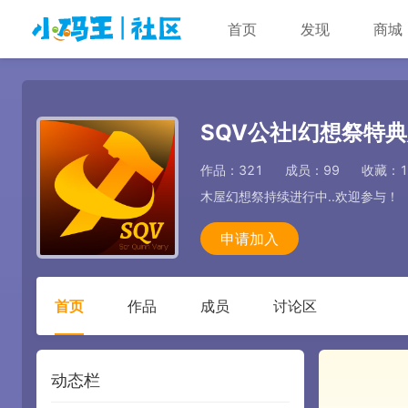
首页
发现
商城
SQV公社l幻想祭特
作品：
321
成员：
99
收藏：
1
木屋幻想祭持续进行中..欢迎参与！
申请加入
首页
作品
成员
讨论区
动态栏