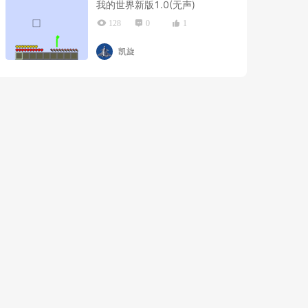
我的世界新版1.0(无声)
128
0
1
凯旋