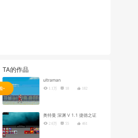
TA的作品
ultraman
1.1万
18
182
奥特曼 深渊 V 1.1 捷德之证
2.6万
55
461