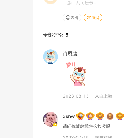
表情
漩涡
全部评论
6
肖恩骏
2023-08-13
来自
上海
xsnw
请问你能教我怎么抄袭吗
2023-07-19
来自
福建