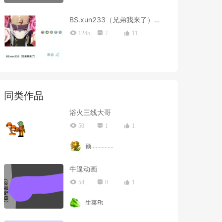
BS.xun233（兄弟我来了）重新认识一下
1245
7
11
同类作品
浴火三线大哥
50
1
1
额...............
牛逼动画
54
0
1
生菜𞤏t