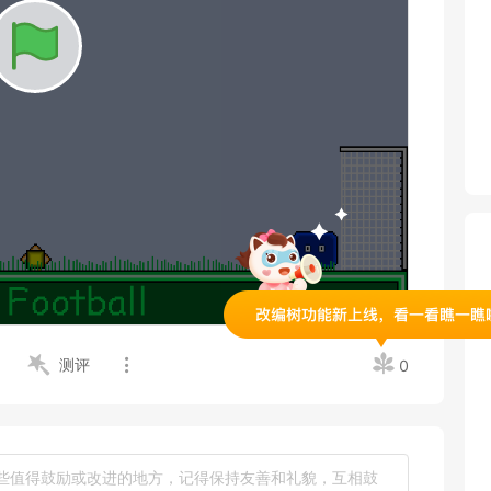
品
测评
0