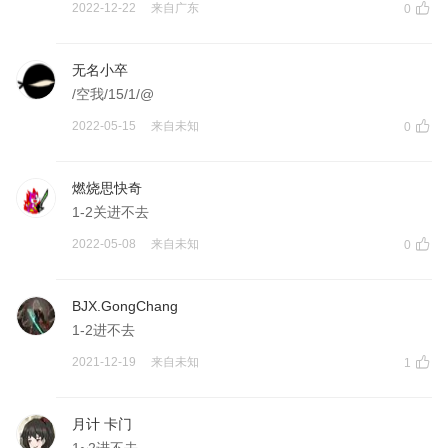
2022-12-22
来自
广东
0
无名小卒
/空我/15/1/@
2022-05-15
来自
未知
0
燃烧思快奇
1-2关进不去
2022-05-08
来自
未知
0
BJX.GongChang
1-2进不去
2021-12-19
来自
未知
1
月计 卡门
1~2进不去