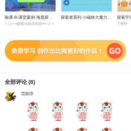
验课-B-课堂案例-海底探险(体验案例)-20200516
探索者系列·小磁铁大魔力（半成品）
▷♧☜≮@星天的天性@≯☞♧◁
丁梓轩
全部评论 (
8
)
范朝淳