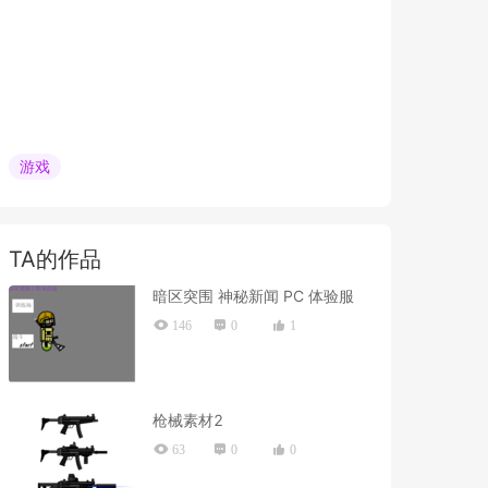
游戏
TA的作品
暗区突围 神秘新闻 PC 体验服
146
0
1
枪械素材2
63
0
0