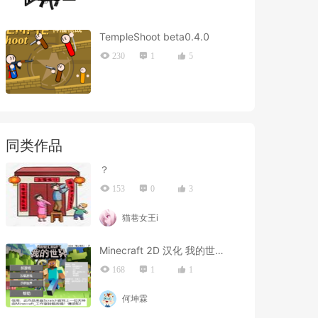
TempleShoot beta0.4.0
230
1
5
同类作品
？
153
0
3
猫巷女王i
Minecraft 2D 汉化 我的世界 修复版
168
1
1
何坤霖