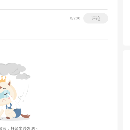
评论
0
/200
留言，赶紧坐沙发吧～