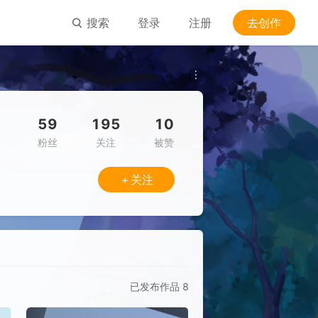
搜索
登录
注册
去创作
59
195
10
粉丝
关注
被赞
＋关注
已发布作品
8