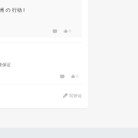
洲 の 行动 l
0
量保证
0
写评论