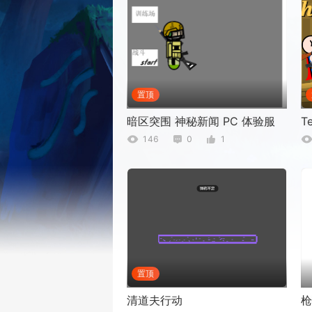
置顶
暗区突围 神秘新闻 PC 体验服
T
146
0
1
置顶
清道夫行动
枪