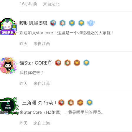
16小时前
来自
湖北
嘤唔叽墨墨狐
欢迎加入star core！这里是一个和睦相处的大家庭！
昨天
来自
江西
猫Star CORE🖐
我拉你进来了
昨天
来自
江苏
l 三角洲 の 行动 l
来Star Core（HZ附属），我是哪里的管理员。
昨天
来自
上海