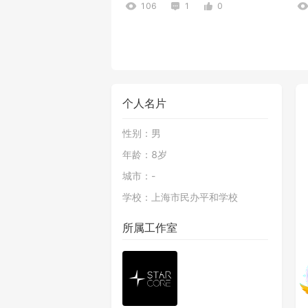
106
1
0
个人名片
性别：
男
年龄：
8岁
城市：
-
学校：
上海市民办平和学校
所属工作室