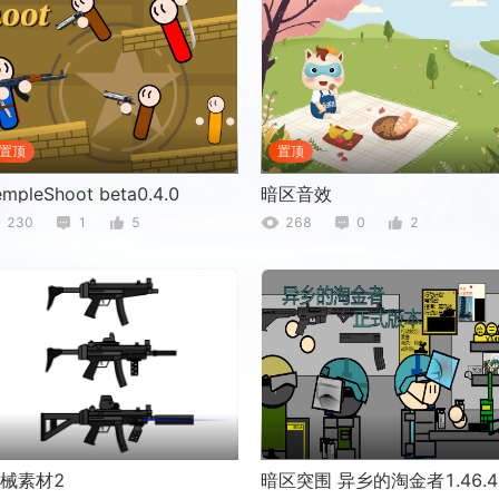
置顶
置顶
empleShoot beta0.4.0
暗区音效
230
1
5
268
0
2
械素材2
暗区突围 异乡的淘金者1.46.4