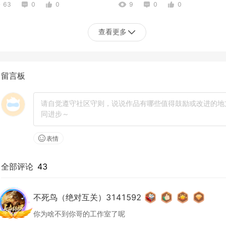
63
0
0
9
0
0
查看更多
留言板
表情
全部评论
43
不死鸟（绝对互关）3141592
你为啥不到你哥的工作室了呢