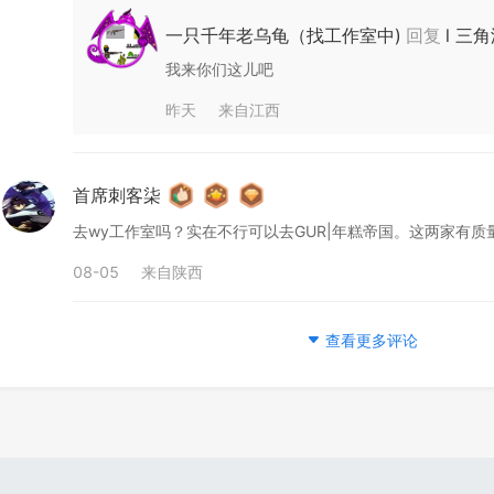
一只千年老乌龟（找工作室中)
回复
l 三角
我来你们这儿吧
昨天
来自
江西
首席刺客柒
去wy工作室吗？实在不行可以去GUR|年糕帝国。这两家有质
08-05
来自
陕西
查看更多评论