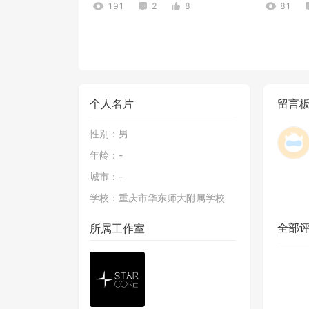
191
2
8
81
个人名片
留言
性别：
男
年龄：
-
☁︎ 多人 PVP
请输入文
城市：
-
124
0
2
109
学校：
重庆市华东师大附属学校
全部
所属工作室