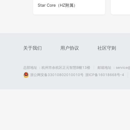
Star Core（HZ附属）
涂鸦球
躲箭头
118
0
2
124
关于我们
用户协议
社区守则
总部地址 ：杭州市余杭区正元智慧B幢13楼
邮箱地址 ：service@
浙公网安备33010802010010号
浙ICP备16018668号-4
原核保卫
台球
88
0
1
177