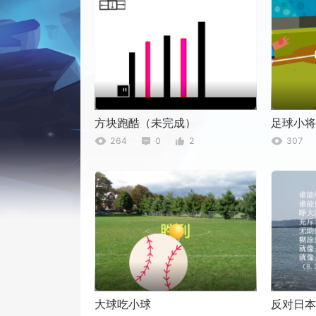
方块跑酷（未完成）
足球小将
264
0
2
307
大球吃小球