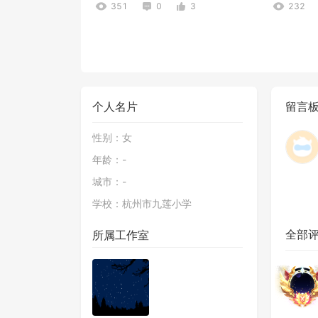
351
0
3
232
个人名片
留言
性别：
女
年龄：
-
克隆练习
对话
城市：
-
147
0
4
143
学校：
杭州市九莲小学
全部
所属工作室